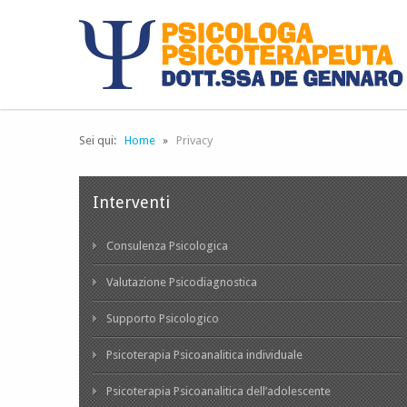
Sei qui:
Home
Privacy
Interventi
Consulenza Psicologica
Valutazione Psicodiagnostica
Supporto Psicologico
Psicoterapia Psicoanalitica individuale
Psicoterapia Psicoanalitica dell’adolescente