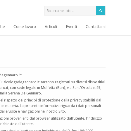
che
Come lavoro
Articoli
Eventi
Contattami
adegennaro.it:
i Psicologadegennaro.it saranno registrati su diversi dispositivi
ro.it, con sede legale in Molfetta (Bari), via Sant'Orsola n.49,
i Maria Serena De Gennaro.
l rispetto dei principi di protezione della privacy stabiliti dal
 in materia. La presente informativa riguarda i dati personali
alle visite e navigazioni nel nostro Sito.
ioni provenienti dal browser utilizzato dall'utente, l'indirizzo
richieste dall'utente.
operazioni di trattamento individuate dal D. lgs 196/2003 -