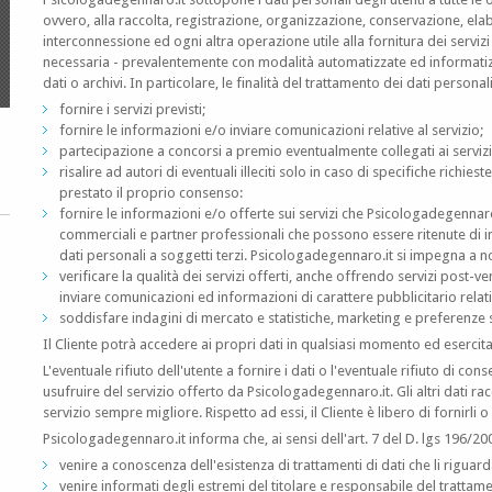
ovvero, alla raccolta, registrazione, organizzazione, conservazione, elab
interconnessione ed ogni altra operazione utile alla fornitura dei servizi
necessaria - prevalentemente con modalità automatizzate ed informatizz
dati o archivi. In particolare, le finalità del trattamento dei dati persona
fornire i servizi previsti;
fornire le informazioni e/o inviare comunicazioni relative al servizio;
partecipazione a concorsi a premio eventualmente collegati ai servizi
risalire ad autori di eventuali illeciti solo in caso di specifiche richi
prestato il proprio consenso:
fornire le informazioni e/o offerte sui servizi che Psicologadegennaro
commerciali e partner professionali che possono essere ritenute di in
dati personali a soggetti terzi. Psicologadegennaro.it si impegna a non
verificare la qualità dei servizi offerti, anche offrendo servizi post-ve
inviare comunicazioni ed informazioni di carattere pubblicitario relativ
soddisfare indagini di mercato e statistiche, marketing e preferenze s
Il Cliente potrà accedere ai propri dati in qualsiasi momento ed esercitare i
L'eventuale rifiuto dell'utente a fornire i dati o l'eventuale rifiuto di co
usufruire del servizio offerto da Psicologadegennaro.it. Gli altri dati r
servizio sempre migliore. Rispetto ad essi, il Cliente è libero di fornirli 
Psicologadegennaro.it informa che, ai sensi dell'art. 7 del D. lgs 196/2003
venire a conoscenza dell'esistenza di trattamenti di dati che li riguar
venire informati degli estremi del titolare e responsabile del trattam