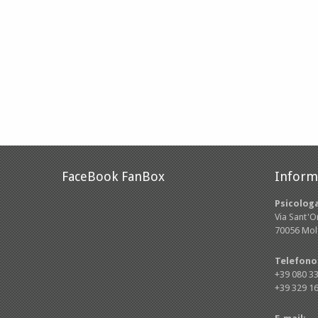
FaceBook FanBox
Informa
Psicolog
Via Sant'O
70056 Molfe
Telefono
+39 080 3
+39 329 1