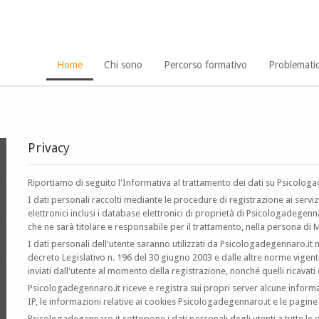
Home
Chi sono
Percorso formativo
Problemati
Privacy
Riportiamo di seguito l'Informativa al trattamento dei dati su Psicolog
I dati personali raccolti mediante le procedure di registrazione ai serviz
elettronici inclusi i database elettronici di proprietà di Psicologadegenna
che ne sarà titolare e responsabile per il trattamento, nella persona d
I dati personali dell'utente saranno utilizzati da Psicologadegennaro.it ne
decreto Legislativo n. 196 del 30 giugno 2003 e dalle altre norme vigenti
inviati dall'utente al momento della registrazione, nonché quelli ricavati d
Psicologadegennaro.it riceve e registra sui propri server alcune informaz
IP, le informazioni relative ai cookies Psicologadegennaro.it e le pagine 
Psicologadegennaro.it sottopone i dati personali degli utenti a tutte le 