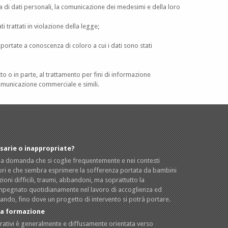
za di dati personali, la comunicazione dei medesimi e della loro
 trattati in violazione della legge;
portate a conoscenza di coloro a cui i dati sono stati
 o in parte, al trattamento per fini di informazione
omunicazione commerciale e simili.
ssarie o inappropriate?
 una domanda che si coglie frequentemente e nei contesti
atori e che sembra esprimere la sofferenza portata da bambini
lazioni difficili, traumi, abbandoni, ma soprattutto la
impegnato quotidianamente nel lavoro di accoglienza ed
ando, fino dove un progetto di intervento si potrà portare.
lla formazione
orativi è generalmente e diffusamente orientata verso