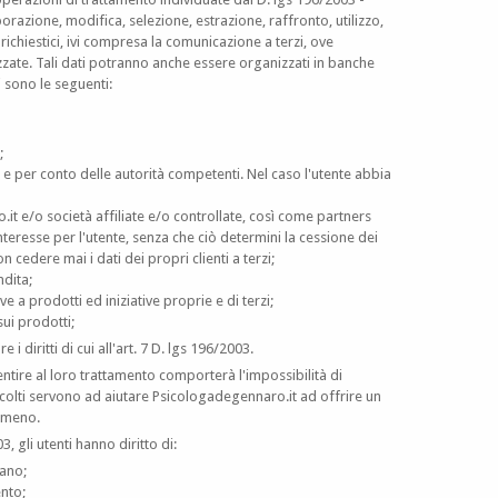
orazione, modifica, selezione, estrazione, raffronto, utilizzo,
 richiestici, ivi compresa la comunicazione a terzi, ove
ate. Tali dati potranno anche essere organizzati in banche
li sono le seguenti:
;
este e per conto delle autorità competenti. Nel caso l'utente abbia
.it e/o società affiliate e/o controllate, così come partners
teresse per l'utente, senza che ciò determini la cessione dei
 cedere mai i dati dei propri clienti a terzi;
ndita;
e a prodotti ed iniziative proprie e di terzi;
ui prodotti;
 diritti di cui all'art. 7 D. lgs 196/2003.
nsentire al loro trattamento comporterà l'impossibilità di
accolti servono ad aiutare Psicologadegennaro.it ad offrire un
o meno.
, gli utenti hanno diritto di:
dano;
ento;