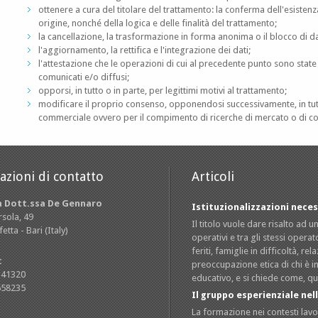
ottenere a cura del titolare del trattamento: la conferma dell'esisten
origine, nonché della logica e delle finalità del trattamento;
la cancellazione, la trasformazione in forma anonima o il blocco di dati
l'aggiornamento, la rettifica e l'integrazione dei dati;
l'attestazione che le operazioni di cui al precedente punto sono state 
comunicati e/o diffusi;
opporsi, in tutto o in parte, per legittimi motivi al trattamento;
modificare il proprio consenso, opponendosi successivamente, in tutto
commerciale ovvero per il compimento di ricerche di mercato o di c
zioni di contatto
Articoli
a Dott.ssa De Gennaro
Istituzionalizzazioni nece
rsola, 49
Il titolo vuole dare risalto ad
tta - Bari (Italy)
operativi e tra gli stessi oper
feriti, famiglie in difficoltà, re
:
preoccupazione etica di chi è 
341320
educativo, e si chiede come, qu
658235
Il gruppo esperienziale ne
La formazione nei contesti lav