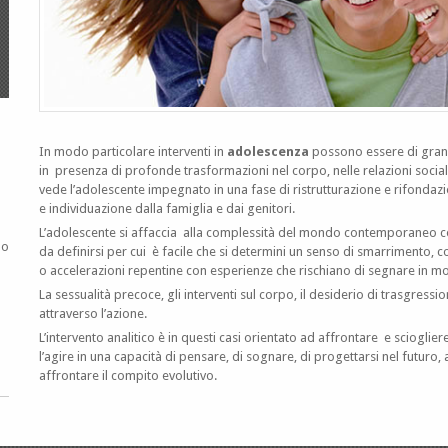
In modo particolare interventi in
adolescenza
possono essere di grande 
in presenza di profonde trasformazioni nel corpo, nelle relazioni sociali
vede l’adolescente impegnato in una fase di ristrutturazione e rifondazi
e individuazione dalla famiglia e dai genitori.
L’adolescente si affaccia alla complessità del mondo contemporaneo c
lo
da definirsi per cui è facile che si determini un senso di smarrimento, co
o accelerazioni repentine con esperienze che rischiano di segnare in mo
La sessualità precoce, gli interventi sul corpo, il desiderio di trasgress
attraverso l’azione.
L’intervento analitico è in questi casi orientato ad affrontare e sciogli
l’agire in una capacità di pensare, di sognare, di progettarsi nel futur
affrontare il compito evolutivo.