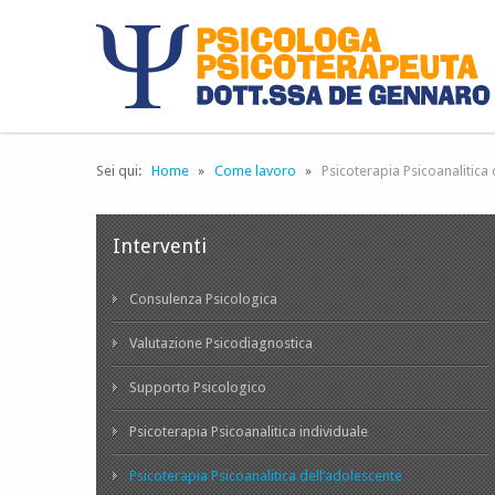
Sei qui:
Home
Come lavoro
Psicoterapia Psicoanalitica
Interventi
Consulenza Psicologica
Valutazione Psicodiagnostica
Supporto Psicologico
Psicoterapia Psicoanalitica individuale
Psicoterapia Psicoanalitica dell’adolescente